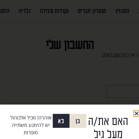
המגזין
מועדון חברים
נקודות מכירה
גלריה
הזמנ
החשבון שלי
ר או
להירשם לאתר
האם את/ה
אזהרה! מכיל אלכוהול
כן
לא
יש להימנע משתייה
מעל גיל
מופרזת