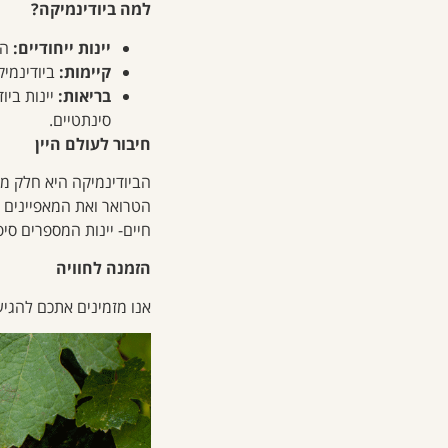
למה ביודינמיקה?
יינות ייחודיים:
הג
קיימות:
ביודינמיק
בריאות:
יינות ביו
סינתטיים.
חיבור לעולם היין
הביודינמיקה היא חלק מ
הטרואר ואת המאפיינים הי
חיים- יינות המספרים סי
הזמנה לחוויה
אנו מזמינים אתכם להגיע