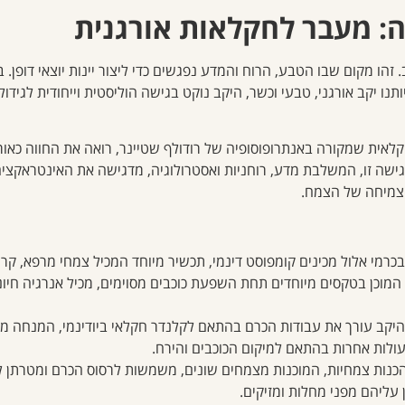
ה: מעבר לחקלאות אורגנית
. זהו מקום שבו הטבע, הרוח והמדע נפגשים כדי ליצור יינות יוצאי דופן.
ותנו יקב אורגני, טבעי וכשר, היקב נוקט בגישה הוליסטית וייחודית לגידו
חקלאית שמקורה באנתרופוסופיה של רודולף שטיינר, רואה את החווה כאור
 גישה זו, המשלבת מדע, רוחניות ואסטרולוגיה, מדגישה את האינטראקציה 
הצמיחה של הצמח.
כרמי אלול מכינים קומפוסט דינמי, תכשיר מיוחד המכיל צמחי מרפא, קר
, המוכן בטקסים מיוחדים תחת השפעת כוכבים מסוימים, מכיל אנרגיה חי
יקב עורך את עבודות הכרם בהתאם לקלנדר חקלאי ביודינמי, המנחה מת
לות אחרות בהתאם למיקום הכוכבים והירח.
כנות צמחיות, המוכנות מצמחים שונים, משמשות לרסוס הכרם ומטרתן ל
עליהם מפני מחלות ומזיקים.