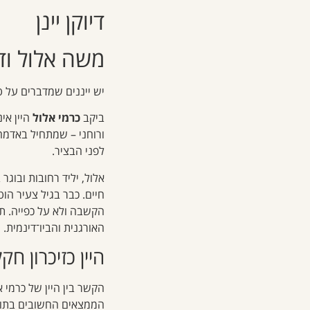
דיוקן יינן
משה אלול ודר
יש ייננים שמדברים על ט
ביקב
כרמי אלול
היין אי
ורוחני – שמתחיל באדמה 
לפני הבציר.
אלול, יליד רחובות ובוג
חיים. כבר בגיל צעיר הו
הקשבה ולא על כפייה. תפ
האורגנית והביו־דינמית.
היין כזיכרון חק
הקשר בין היין של כרמי 
הממצאים החשובים בתולד