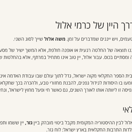
ך היין של כרמי אלול
עמים, ויש ייננים שמדברים על זמן.
משה אלול
שייך לסוג השני.
ננו תוצאה של החלטה רגעית או אופנה חולפת, אלא המשך ישיר של מסע 
ומסתיים בכוס. עבור אלול, יין טוב אינו מתחיל במרתף, אלא בהחלטות
ר בית הספר החקלאי מקוה ישראל, גדל לתוך עולם שבו עבודת האדמה אינ
טמעו בו היסודות לגידול גפנים, להבנת מחזורי טבע, ולהכרה בכך שחקל
יסה זו ליוותה אותו לאורך השנים, גם כאשר חי ופעל מחוץ לישראל, ונ
לאי
אלול לבין ההיסטוריה המקומית מקבל ביטוי מובהק ביין
גזר,
יין ששמו ותפ
ות התרבות החקלאית בארץ ישראל: לוח גזר.