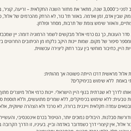
לוח האבן העתיק, שנכתב לפני כ־3,000 שנה, מתאר את מחזור השנה החקלאית – זריעה, 
ק שבין אדם, זמן ואדמה. באזור תל גזר, לא הרחק מהכרמים של אלול, 
ותיים, והאזור שימש צומת של תרבות, מסחר ופולחן.
דר העונות, כך גם כרמי אלול מבקשים לשמר הרמוניה דומה: יין שמכבד
מספר סיפור של מקום. שמות יינות היקב נלקחו מן הכיתובים החרוטים בלו
ות היין, כחיבור מוחשי בין עבר רחוק ליצירה עכשווית.
אלול מראשית דרכו הייתה פשוטה אך מהותית:
ותי באמת ללא שימוש בכימיקלים?
ו לדרך לא שגרתית בנוף היין הישראלי. יינות כרמי אלול מיוצרים מתוך
ות טבעית: ללא שימוש בכימיקלים, ללא שמרים מתועשים, וללא תוספת סול
מבטאים עמדה חקלאית וייננית ברורה, לא טרנד ולא הצהרה שיווקית, אלא
דורשת סבלנות. היבולים נמוכים יותר, הטיפול בכרם אינטנסיבי, והעשייה
לול, אין קיצורי דרך כשמדובר באדמה וביין. בעיניו, זו הדרך הקרובה ביות