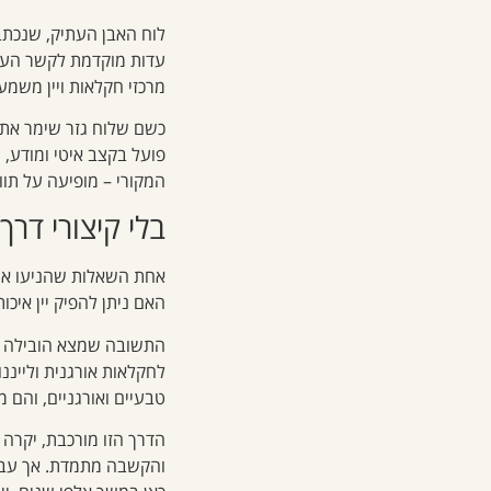
עדות מוקדמת לקשר העמו
מרכזי חקלאות ויין משמע
כשם שלוח גזר שימר את ס
פועל בקצב איטי ומודע, ו
המקורי – מופיעה על תווי
בלי קיצורי דרך
אחת השאלות שהניעו את 
האם ניתן להפיק יין איכ
התשובה שמצא הובילה אות
לחקלאות אורגנית ולייננ
טבעיים ואורגניים, והם 
הדרך הזו מורכבת, יקרה ו
והקשבה מתמדת. אך עבור א