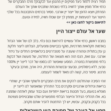
תמיד רצית ללמוד כיצד מפיקים יין מהגפן ועד לבקבוק? מרכז המבקרים של
כרמי אלול מזמין אותך לחוויה בלתי נשכחת שתכניס אותך אל העולם
המרתק ויוצא הדופן של ייצור יין אורגני. מסיור בכרמים והתבוננות בכל שלבי
הייצור ועד לטעימות יין, ממתין לך יום שכולו חוויה, למידה וטעם.
לתיאום ביקור לחצו כאן >>
שער אל עולם ייצור היין
במבט ראשון, כרמי אלול עשויים להיראות כנס גלוי. בלב לבו של אזור הגדול
באדמות חקלאיות מודרניות, מוקף בכבישים ומפעלים, הצלחנו ליצור חלקת
גן עדן בתולית וטהורה שעונה על סטנדרטים בינלאומיים החלים על גידול
אורגני. עם זאת, הנס הזה הוא תוצאה של החלטה, של מעשה ושל דבקות
בלתי מתפשרת במטרה. המסע שאפשר לנו בסופו של דבר לייצר יין 100%
טבעי, ללא ביסולפיט, טבעוני ובכשרות מהודרת, היה ארוך, מורכב ובעיקר
מרגש. סיפור כזה, קשה לנו מאוד לשמור לעצמנו.
זוהי הסיבה שהחלטנו להקים את מרכז המבקרים ולשתף אוהבי יין, שוחרי
בריאות וגידולים אורגניים וסקרנים בכל התהליך שמאפשר לנו לייצר יין
מופלא בטעמו, בעל תכונות בריאות ייחודיות ועם כבוד עמוק לאדמה שממנה
בא. אלו תהליכי הגידול והייצור הבלתי מתפשרים שלנו שמבטיחים מצוינות
בכל בקבוק ובקבוק. עכשיו, יש לך הזדמנות להכיר אותם מקרוב.
מסע אל העבר של מסורת היין הישראלית