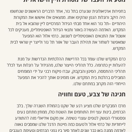
בחפירות ארכיאולוגית שנערכו בתל גזר, אחד הדברים הראשונים שנחשפו
היה היקב ורוגלות הגפן שהקיפו אותו. ממצאים אלו איששו את המקורות
היהודיים –תל גזר הוא אחד מבתי הגידול המרכזיים ליין שהובא אל בית
המקדש. האדמה העשירה באזור ותנאי הגידול האופטימליים, מעניקים לכל
אשכול את התנאים האופטימליים לשגשג. כרמי אלול הוא המפעל
שמאפשר לשחזר את תהילת העבר של אזור תל גזר ולייצר יין שראוי לבית
המקדש.
כרם המקדש שלנו עומד בכל הדרישות ההלכתיות הנדרשות על מנת
להעלות יין כתרומה. כלל תהליכי הייצור שלנו, מהגידול על רוגלות ועד לכלל
תהליכי ההתססה, הסינון והבקבוק, עברו פיקוח רבני על ידי המומחים
המובילים בהלכות בית המקדש. אנו מזמינים אותך להכיר את המפעל
הייחודי הזה מקרוב במתחם שלנו.
חגיגה של צבע, טעם וחוויה
מרכז המבקרים שלנו מציע רגע של שקט בהמולת השגרה שלך. בלב
הכרמים, בינות עצי זית התוחמים את השטח כולו, ממתין מתחם נעים
ופסטורלי הנושק לנופים עוצרי נשימה. אין מקום אידיאלי מזה להתוודע
לייחודיות של כרמי אלול ולטעום כמה מיינות הדגל שלנו שמסבים גאווה
לאדמה ממנה באו כבר שנים.לאחר סיור בין גפני הכרמים וטעימת הענבים