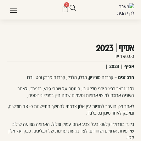
0
צור קשר
הסיפור שלנו
הזמנת ביקור
מועדון חברים
נקודות מכיר
אסיף | 2023
₪
190.00
אסיף | 2023 |
הרכ זנים –
קברנה סוביניון, מרלו, מלבק, קברנה פרנק ופטי ורדו
כל זן נבצר בבציר ידני סלקטיבי, הותסס על שמרי פרא, בנפרד, ולאחר
השריה ארוכה למיצוי ארומות וטעמים שהה היין במכלי נירוסטה,
לאחר מכן הועבר לחביות עץ אלון צרפתי להמשך התיישנות כ- 18 חודשים,
ובוקבק לאחר סינון גס בלבד.
בלנד בורדולזי קלאסי בעל צבע אדום עמוק וצלול. הארומה מציעה שילוב
של פירות אדומים ושחורים, לצד נגיעות עדינות של תבלינים, טבק ועץ אלון
קלוי.